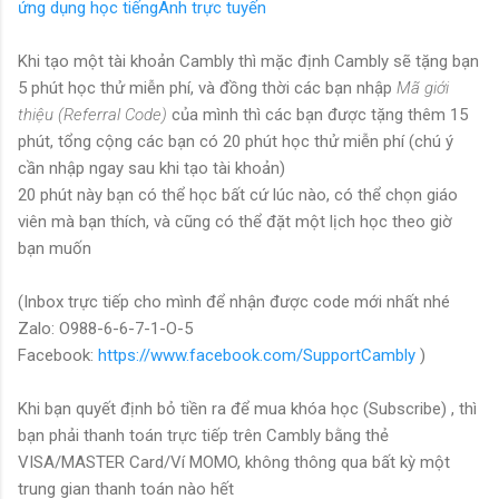
ứng dụng học tiếngAnh trực tuyến
Khi tạo một tài khoản Cambly thì mặc định Cambly sẽ tặng bạn
5 phút học thử miễn phí, và đồng thời các bạn nhập
Mã giới
thiệu (Referral Code)
của mình thì các bạn được tặng thêm 15
phút, tổng cộng các bạn có 20 phút học thử miễn phí (chú ý
cần nhập ngay sau khi tạo tài khoản)
20 phút này bạn có thể học bất cứ lúc nào, có thể chọn giáo
viên mà bạn thích, và cũng có thể đặt một lịch học theo giờ
bạn muốn
(Inbox trực tiếp cho mình để nhận được code mới nhất nhé
Zalo: O988-6-6-7-1-O-5
Facebook:
https://www.facebook.com/SupportCambly
)
Khi bạn quyết định bỏ tiền ra để mua khóa học (Subscribe) , thì
bạn phải thanh toán trực tiếp trên Cambly bằng thẻ
VISA/MASTER Card/Ví MOMO, không thông qua bất kỳ một
trung gian thanh toán nào hết