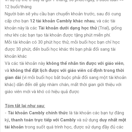
12 buổi/tháng
Người bán sẽ yêu cầu bạn chuyển khoản trước, sau đó cung
cấp cho bạn
12 tài khoản Cambly khác nhau
, và các tài
khoản này là các
Tài khoản dưới dạng học thử
(Trial), giống
như khi các bạn tạo tài khoản được tặng phút miễn phí.
Mỗi tài khoản có 30 phút học thử, mỗi buổi học bạn chỉ học
được 30 phút, đến buổi học khác thì bạn phải đổi sang tài
khoản khác
Và các tài khoản này
không thể nhắn tin được với giáo viên
,
và
không thể đặt lịch được với giáo viên cố định trong thời
gian dài
(vì mỗi buổi học bắt buộc phải đổi sang một tài khoản
khác) dẫn đến dễ gây nhàm chán, mất thời gian giới thiệu với
giáo viên mới và khó có hiệu quả được
Tóm tắt lại như sau:
-
Tài khoản Cambly chính thức
là tài khoản các bạn tự đăng
ký
, thanh toán trực tiếp với Cambly
và sử dụng
duy nhất một
tài khoản
trong suốt quá trình học, được sử dụng đầy đủ các