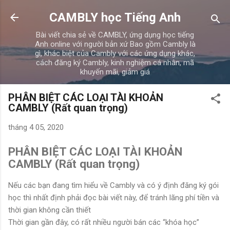
Chuyển đến nội dung chính
CAMBLY học Tiếng Anh
Bài viết chia sẻ về CAMBLY, ứng dụng học tiếng
Anh online với người bản xứ Bao gồm Cambly là
gì, khác biệt của Cambly với các ứng dụng khác,
cách đăng ký Cambly, kinh nghiệm cá nhân, mã
khuyến mãi, giảm giá
PHÂN BIỆT CÁC LOẠI TÀI KHOẢN
CAMBLY (Rất quan trọng)
tháng 4 05, 2020
PHÂN BIỆT CÁC LOẠI TÀI KHOẢN
CAMBLY (Rất quan trọng)
Nếu các bạn đang tìm hiểu về Cambly và có ý định đăng ký gói
học thì nhất định phải đọc bài viết này, để tránh lãng phí tiền và
thời gian không cần thiết
Thời gian gần đây, có rất nhiều người bán các “khóa học”