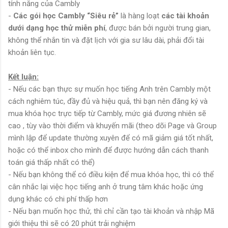
tính năng của Cambly
-
Các gói học Cambly “Siêu rẻ”
là hàng loạt
các tài khoản
dưới dạng học thử miễn phí
, được bán bởi người trung gian,
không thể nhắn tin và đặt lịch với gia sư lâu dài, phải đổi tài
khoản liên tục.
Kết luận:
- Nếu các bạn thực sự muốn học tiếng Anh trên Cambly một
cách nghiêm túc, đầy đủ và hiệu quả, thì bạn nên đăng ký và
mua khóa học trực tiếp từ Cambly, mức giá đương nhiên sẽ
cao , tùy vào thời điểm và khuyến mãi (theo dõi Page và Group
mình lập để update thường xuyên để có mã giảm giá tốt nhất,
hoặc có thể inbox cho mình để được hướng dẫn cách thanh
toán giá thấp nhất có thể)
- Nếu bạn không thể có điều kiện để mua khóa học, thì có thể
cân nhắc lại việc học tiếng anh ở trung tâm khác hoặc ứng
dụng khác có chi phí thấp hơn
- Nếu bạn muốn học thử, thì chỉ cần tạo tài khoản và nhập Mã
giới thiệu thì sẽ có 20 phút trải nghiệm