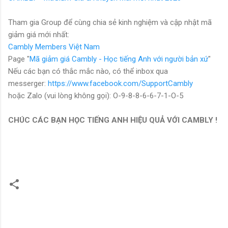
Tham gia Group để cùng chia sẻ kinh nghiệm và cập nhật mã
giảm giá mới nhất:
Cambly Members Việt Nam
Page
"
Mã giảm giá Cambly - Học tiếng Anh với người bản xứ
"
Nếu các bạn có thắc mắc nào, có thể inbox qua
messerger:
https://www.facebook.com/SupportCambly
hoặc Zalo (vui lòng không gọi): O-9-8-8-6-6-7-1-O-5
CHÚC CÁC BẠN HỌC TIẾNG ANH HIỆU QUẢ VỚI CAMBLY !
N
h