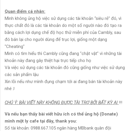
Quan điểm cá nhân:
Mình không ủng hộ việc sử dụng các tài khoản “siêu rẻ” đó, vì
thực chất đó là các tài khoản do một số người nào đó tạo ra
bằng cách lợi dụng chế độ học thử miễn phí của Cambly, sau
đó bán lại cho người dùng để trục lợi, giống một dạng
"Cheating"
Mình có tìm hiểu thì Cambly cũng đang "chật vật" vì những tài
khoản này đang gây thiệt hại trực tiếp cho họ
Và việc sử dụng các tài khoản đó cũng giống như việc sử dụng
các sản phẩm lậu
Xin lỗi nếu như mình đụng chạm tới ai đang bán tài khoản này
nhé
J
CHÚ Ý: BÀI VIẾT NÀY KHÔNG ĐƯỢC TÀI TRỢ BỞI BẤT KỲ AI
!!!
Và nếu bạn thấy bài viết hữu ích có thể ủng hộ (Donate)
mình một ly cafe tại đây, thank you:
Số tài khoản: 0988.667.105 ngân hàng MBbank quân đội