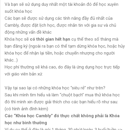
Và bạn sẽ sử dụng duy nhất một tài khoản đó để học xuyên
suốt khóa học
Các bạn sẽ được sử dụng các tính năng đầy đủ nhất của
Cambly, được đặt lịch học, được nhắn tin với gia sư và chủ
động những vấn đề khác
Khóa học sẽ
có thời gian hết hạn
cụ thể theo số tháng mà
bạn đăng ký (ngoài ra bạn có thể tạm dừng khóa học, hoặc hủy
khóa học để nhận lại tiền, hoặc chuyển nhượng cho người
khác...)
Học phí thường sẽ khá cao, do đây là ứng dụng học trực tiếp
với giáo viên bản xứ.
Vậy tại sao lại có những khóa học “siêu rẻ” như trên?
Sau khi mình tìm hiểu và làm “chuột bạch” mua thử khóa học
đó thì mình xin được giải thích cho các bạn hiểu rõ như sau:
(có hình ảnh đính kèm)
Các “Khóa học Cambly” đó thực chất không phải là Khóa
học như bình thường
Ví dụ cụ thể ở đây là gói 1 tháng, 30 phút/ngày, 3 buổi/tuần =>