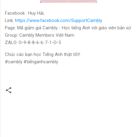
Facebook : Huy Hải;
Link:
https://www.facebook.com/SupportCambly
Page: Mã giảm giá Cambly - Học tiếng Anh với giáo viên bản xứ
Group: Cambly Members Việt Nam
ZALO: O-9-8-8-6-6-7-1-O-5
Chúc các bạn học Tiếng Anh thật tốt!
#cambly #tiếnganhcambly
N
h
ậ
n