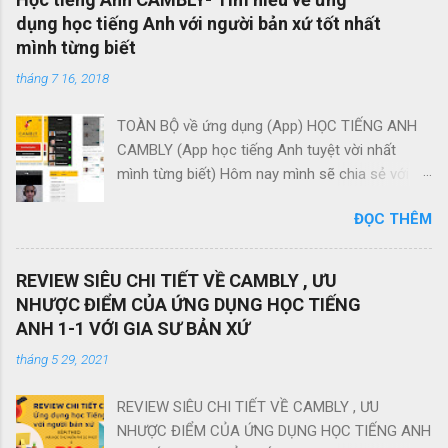
dụng học tiếng Anh với người bản xứ tốt nhất
mình từng biết
tháng 7 16, 2018
TOÀN BỘ về ứng dụng (App) HỌC TIẾNG ANH
CAMBLY (App học tiếng Anh tuyệt vời nhất
mình từng biết) Hôm nay mình sẽ chia sẻ với
các bạn thông tin về ứng dụng này, cũng như ưu
ĐỌC THÊM
điểm vượt trội của nó so với các app học tiếng
Anh online khác Thứ nhất, CAMBLY là gì? Nó là
app học tiếng Anh dùng cho cả máy tính lẫn
REVIEW SIÊU CHI TIẾT VỀ CAMBLY , ƯU
điện thoại (iOS, Android) bạn có thể dễ dàng
NHƯỢC ĐIỂM CỦA ỨNG DỤNG HỌC TIẾNG
học bất cứ đâu, bất cứ lúc nào, chỉ cần có một
ANH 1-1 VỚI GIA SƯ BẢN XỨ
chiếc điện thoại hoặc máy tính có internet, thế
tháng 5 29, 2021
thôi. Tuy nhiên các bạn cần chú ý là các bạn
phải đóng phí, vì chẳng có gì miễn phí mà “xịn”
REVIEW SIÊU CHI TIẾT VỀ CAMBLY , ƯU
cả ( Cách đăng ký và mã giới thiệu để được
NHƯỢC ĐIỂM CỦA ỨNG DỤNG HỌC TIẾNG ANH
dùng thử 20 phút ở cuối bài nhé) Nếu các bạn