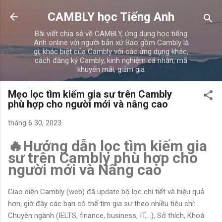
Chuyển đến nội dung chính
CAMBLY học Tiếng Anh
Bài viết chia sẻ về CAMBLY, ứng dụng học tiếng
Anh online với người bản xứ Bao gồm Cambly là
gì, khác biệt của Cambly với các ứng dụng khác,
cách đăng ký Cambly, kinh nghiệm cá nhân, mã
khuyến mãi, giảm giá
Mẹo lọc tìm kiếm gia sư trên Cambly
phù hợp cho người mới và nâng cao
tháng 6 30, 2023
🔥Hướng dẫn lọc tìm kiếm gia
sư trên Cambly phù hợp cho
người mới và Nâng cao
Giao diện Cambly (web) đã update bộ lọc chi tiết và hiệu quả
hơn, giờ đây các bạn có thể tìm gia sư theo nhiều tiêu chí:
Chuyên ngành (IELTS, finance, business, IT,...), Sở thích, Khoá