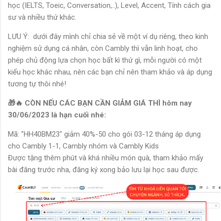
học (IELTS, Toeic, Conversation,..), Level, Accent, Tính cách gia
sư và nhiều thứ khác.
LƯU Ý: dưới đây mình chỉ chia sẻ về một ví dụ riêng, theo kinh
nghiệm sử dụng cá nhân, còn Cambly thì vẫn linh hoạt, cho
phép chủ động lựa chọn học bất kì thứ gì, mỗi người có một
kiểu học khác nhau, nên các bạn chỉ nên tham khảo và áp dụng
tương tự thôi nhé!
🎁🔥 CÒN NẾU CÁC BẠN CẦN GIẢM GIÁ THÌ hôm nay
30/06/2023 là hạn cuối nhé:
Mã: "HH40BM23" giảm 40%-50 cho gói 03-12 tháng áp dụng
cho Cambly 1-1, Cambly nhóm và Cambly Kids
Được tặng thêm phút và khá nhiều món quà, tham khảo mấy
bài đăng trước nha, đăng ký xong bảo lưu lại học sau được.