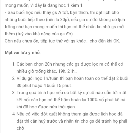
mong muốn, vì đây là đang học 1 kèm 1.
- Sau buổi học nếu thấy gs A tốt, bạn thích, thì đặt lịch cho
những buổi tiếp theo (nên là 30p), nếu gia sư đó không có lịch
trống như bạn mong muốn thì bạn có thể nhắn tin nhờ gs mở
thêm (tuỳ vào khả năng của gs đó)
Còn nếu chưa ổn, tiếp tục thử với gs khác... cho đến khi OK.
Một vài lưu ý nhỏ:
Các bạn chọn 20h nhưng các gs được lọc ra có thể có
nhiều giờ trống khác, 19h, 21h...
Ví dụ gói học 1h/tuần thì bạn hoàn toàn có thể đặt 2 buổi
30 phút hoặc 4 buổi 15 phút...
Trong quá trình học nếu có bất kỳ sự cố nào dẫn tới mất
kết nối các bạn có thể bấm hoàn lại 100% số phút kể cả
khi đã học được nửa thời gian.
Nếu có việc đột xuất không tham gia được lịch học đã
đặt thì cần huỷ trước và nhắn tin cho gs để tránh họ phải
chờ