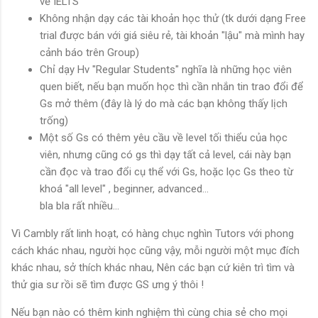
về IELTS
Không nhận dạy các tài khoản học thử (tk dưới dạng Free
trial được bán với giá siêu rẻ, tài khoản "lậu" mà mình hay
cảnh báo trên Group)
Chỉ dạy Hv "Regular Students" nghĩa là những học viên
quen biết, nếu bạn muốn học thì cần nhắn tin trao đổi để
Gs mở thêm (đây là lý do mà các bạn không thấy lịch
trống)
Một số Gs có thêm yêu cầu về level tối thiểu của học
viên, nhưng cũng có gs thì dạy tất cả level, cái này bạn
cần đọc và trao đổi cụ thể với Gs, hoặc lọc Gs theo từ
khoá "all level" , beginner, advanced...
bla bla rất nhiều...
Vì Cambly rất linh hoạt, có hàng chục nghìn Tutors với phong
cách khác nhau, người học cũng vậy, mỗi người một mục đích
khác nhau, sở thích khác nhau, Nên các bạn cứ kiên trì tìm và
thử gia sư rồi sẽ tìm được GS ưng ý thôi !
Nếu bạn nào có thêm kinh nghiệm thì cùng chia sẻ cho mọi