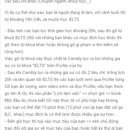
các tiêu chí khác (Chuyên ngành, khoá học,...)
Ví dụ cụ thể như sau: bạn là người đang đi làm, chỉ rảnh buổi tối
từ khoảng 19h-24h, và muốn học IELTS
- Đầu tiên các bạn lọc thời gian học khoảng 20h, sau đó gõ từ
khoá IELTS (đối với những bạn khác có mục đích học khác thì
gõ theo từ khoá khác hoặc không gõ gì phạm vi tìm kiếm sẽ
rộng hơn)
Việc gõ từ khoá này thực chất là Cambly lọc ra list những gia
sư có từ khoá "IELTS" trên Profile của họ
- Sau khi Cambly lọc ra những gia sư có đủ 2 tiêu chí: trống lịch
20h và liên quan tới IELTS thì các bạn lướt xem qua Profile từng
GS bạn ấn tượng, xem video intro và đọc Profile, nếu bạn thích
gs tên A rồi, thì vào phần "Lịch làm việc" => chọn giờ => book.
Mới đầu do chưa biết GS này thực tế có phù hợp hay không,
các bạn có thể đặt 15 phút thôi (15 phút còn lại bạn đặt với gs
B,C.. khác) mục đích là có thể test được nhiều gia sư hơn...
- Đến giờ học thì tuỳ vào mục tiêu của bạn => nên chủ động
trao đổi với gia sư về mục tiêu của bạn, hoặc bất kỳ thứ gì bạn