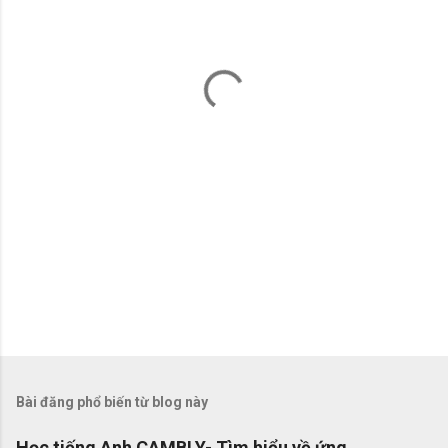
x
é
t
Bài đăng phổ biến từ blog này
Học tiếng Anh CAMBLY- Tìm hiểu về ứng