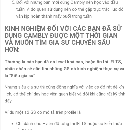
Đối với những bạn mới dùng Cambly nên học vào đầu
tuần, vì do quen sử dụng nên có thể gặp trục trặc, lúc đó
vẫn kịp hoàn thành mấy buổi trong tuần.
KINH NGHIỆM ĐỐI VỚI CÁC BẠN ĐÃ SỬ
DỤNG CAMBLY ĐƯỢC MỘT THỜI GIAN
VÀ MUỐN TÌM GIA SƯ CHUYÊN SÂU
HƠN:
Thường là các bạn đã có level khá cao, hoặc ôn thi IELTS,
chắc chắn sẽ cần tìm những GS có kinh nghiệm thực sự và
là "Siêu gia sư"
Nhưng siêu gia sư thì cũng đồng nghĩa với việc gs đó rất dễ kín
lịch, có thể chỉ dạy học viên quen biết và đôi khi cũng rất kỹ tính
đấy
Ví dụ một số GS có mô tả trên profile là:
Chỉ dành cho Hviên đã từng thi IELTS hoặc có kiến thức